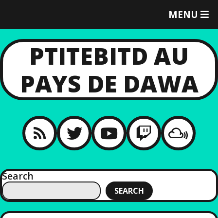
T
MENU
O
G
G
PTITEBITD AU
L
E
PAYS DE DAWA
M
E
N
U
Search
SEARCH