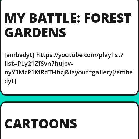
MY BATTLE: FOREST
GARDENS
[embedyt] https://youtube.com/playlist?
list=PLy21ZfSvn7hujbv-
nyY3MzP1KfRdTHbzj&layout=gallery[/embe
dyt]
CARTOONS