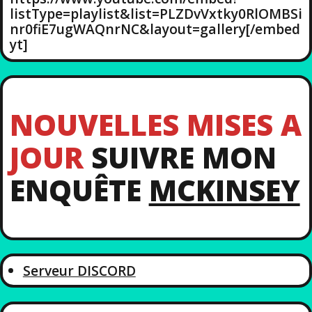
listType=playlist&list=PLZDvVxtky0RlOMBSi
nr0fiE7ugWAQnrNC&layout=gallery[/embed
yt]
NOUVELLES MISES A
JOUR
SUIVRE MON
ENQUÊTE
MCKINSEY
Serveur DISCORD