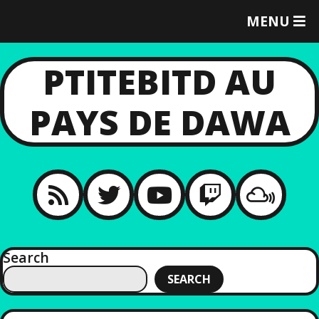
T
MENU
O
G
G
PTITEBITD AU
L
E
PAYS DE DAWA
M
E
N
U
Search
SEARCH