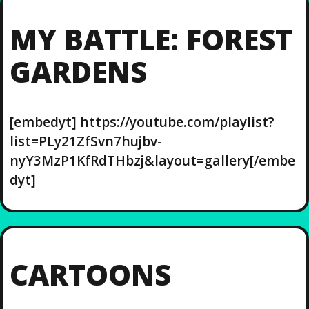
MY BATTLE: FOREST
GARDENS
[embedyt] https://youtube.com/playlist?
list=PLy21ZfSvn7hujbv-
nyY3MzP1KfRdTHbzj&layout=gallery[/embe
dyt]
CARTOONS