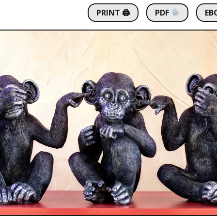
PRINT 🖨
PDF
EB