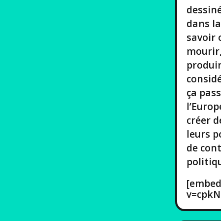
dessiné
dans la
savoir 
mourir,
produir
consid
ça pass
l’Europ
créer d
leurs p
de cont
politiq
[embed
v=cpkN