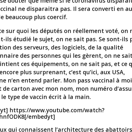
 se douter que même si le coronavirus disparaît
ccinal ne disparaitra pas. Il sera converti en a
e beaucoup plus coercif.
ce sur quoi les députés on réellement voté, on 
t-ils étudié le sujet, on ne sait pas. Se sont-ils
tion des serveurs, des logiciels, de la qualité
nnaire des personnes qui les gèrent, on ne sait
ntient ces équipements, on ne sait pas, et ce q
encore plus surprenant, c’est qu’ici, aux USA,
e n’en entend parler. Mon pass vaccinal à moi,
t de carton avec mon nom, mon numéro d’assur
 le type de vaccin écrit à la main.
yt] https://www.youtube.com/watch?
hnfODK8[/embedyt]
ux qui connaissent l’architecture des abattoir