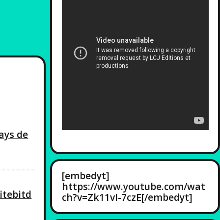
pays de
[embedyt]
https://www.youtube.com/wat
itebitd
ch?v=Zk11vI-7czE[/embedyt]