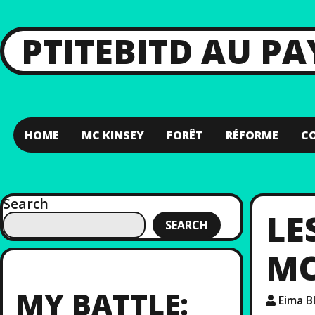
PTITEBITD AU P
HOME
MC KINSEY
FORÊT
RÉFORME
C
Search
LE
SEARCH
MC
MY BATTLE:
Eima 