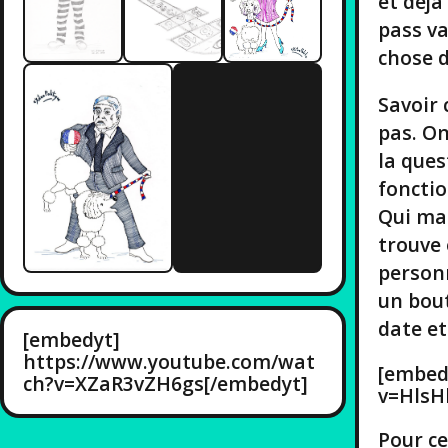
et déjà
pass va
chose d
Savoir 
pas. On
la ques
fonctio
Qui mai
trouve 
personn
un bou
date et
[embedyt]
https://www.youtube.com/wat
[embed
ch?v=XZaR3vZH6gs[/embedyt]
v=HlsH
Pour ce