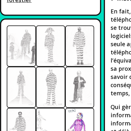
En fait
télépho
se trou
logicie
seule a
télépho
l’équiv
sa prox
savoir 
conséqu
temps,
Qui gèr
informa
informa