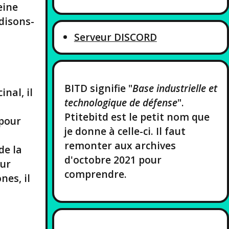
eine
 disons-
Serveur DISCORD
BITD signifie "
Base industrielle et
nal, il
technologique de défense
".
Ptitebitd est le petit nom que
 pour
je donne à celle-ci. Il faut
remonter aux archives
de la
d'octobre 2021 pour
our
comprendre.
nes, il