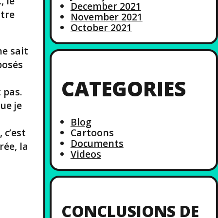
, le
December 2021
utre
November 2021
October 2021
ne sait
 posés
CATEGORIES
 pas.
ue je
Blog
Cartoons
 c’est
Documents
ée, la
Videos
CONCLUSIONS DE
s