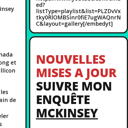
ed?
insey
listType=playlist&list=PLZDvVx
tky0RlOMBSinr0fiE7ugWAQnrN
C&layout=gallery[/embedyt]
anada
NOUVELLES
ong et
MISES A JOUR
llicon
SUIVRE MON
 les
ENQUÊTE
rain de
MCKINSEY
eler
s