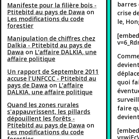
barres 
Manifeste pour la filière bois -
Ptitebitd au pays de Dawa
on
crise d
Les modifications du code
le, Hon
forestier
[embed
Manipulation de chiffres chez
v=6_Rd
Dalkia - Ptitebitd au pays de
Dawa
on
L’affaire DALKIA, une
Comme i
affaire politique
devient
Un rapport de Septembre 2011
déplac
accuse l'UNFCCC - Ptitebitd au
quoi fa
pays de Dawa
on
L’affaire
éventue
DALKIA, une affaire politique
surveil
Quand les zones rurales
faire q
s'appauvrissent, les pillards
devient
dépouillent les forêts -
Ptitebitd au pays de Dawa
on
[embed
Les modifications du code
v=wiEc
forestier