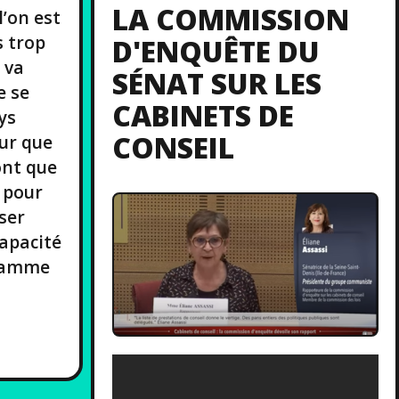
LA COMMISSION
l’on est
s trop
D'ENQUÊTE DU
 va
SÉNAT SUR LES
e se
CABINETS DE
ys
CONSEIL
ur que
ont que
e pour
iser
capacité
gramme