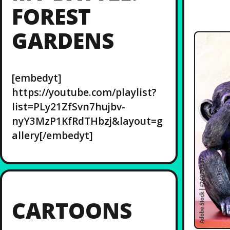
FOREST
GARDENS
[embedyt]
https://youtube.com/playlist?
list=PLy21ZfSvn7hujbv-
nyY3MzP1KfRdTHbzj&layout=g
allery[/embedyt]
CARTOONS