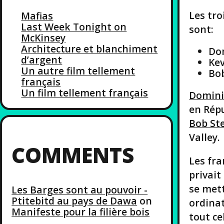
Les tr
Mafias
Last Week Tonight on
sont:
McKinsey
Architecture et blanchiment
Dom
d’argent
Kev
Un autre film tellement
Bob
français
Un film tellement français
Domini
en Rép
Bob St
Valley.
COMMENTS
Les fra
privait
se mett
Les Barges sont au pouvoir -
Ptitebitd au pays de Dawa
on
ordinat
Manifeste pour la filière bois
tout ce