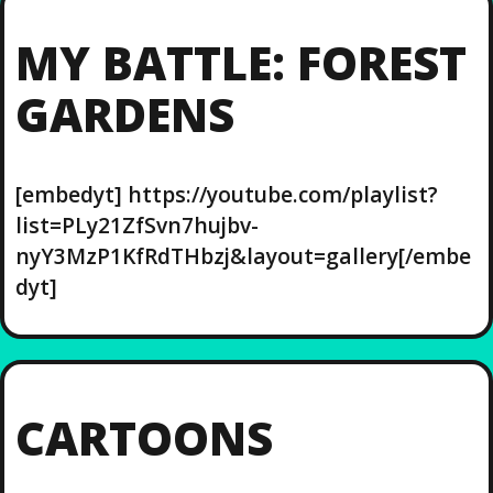
MY BATTLE: FOREST
GARDENS
[embedyt] https://youtube.com/playlist?
list=PLy21ZfSvn7hujbv-
nyY3MzP1KfRdTHbzj&layout=gallery[/embe
dyt]
CARTOONS