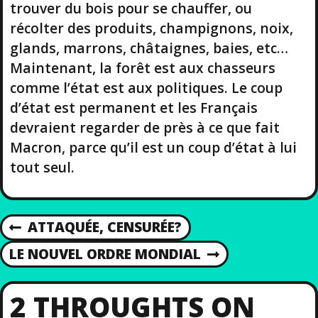
trouver du bois pour se chauffer, ou
récolter des produits, champignons, noix,
glands, marrons, châtaignes, baies, etc…
Maintenant, la forêt est aux chasseurs
comme l’état est aux politiques. Le coup
d’état est permanent et les Français
devraient regarder de près à ce que fait
Macron, parce qu’il est un coup d’état à lui
tout seul.
P
ATTAQUÉE, CENSURÉE?
P
R
O
LE NOUVEL ORDRE MONDIAL
N
E
E
V
S
X
I
2 THROUGHTS ON
T
O