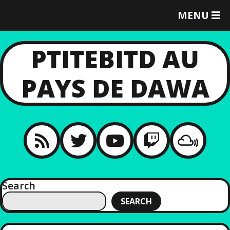
T
MENU
O
G
G
PTITEBITD AU
L
E
PAYS DE DAWA
M
E
N
U
Search
SEARCH