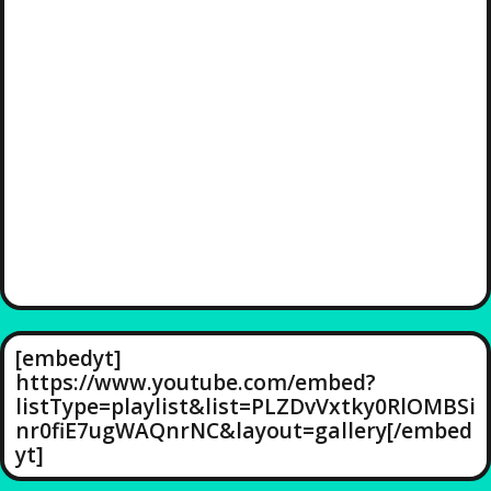
[embedyt]
https://www.youtube.com/embed?
listType=playlist&list=PLZDvVxtky0RlOMBSi
nr0fiE7ugWAQnrNC&layout=gallery[/embed
yt]