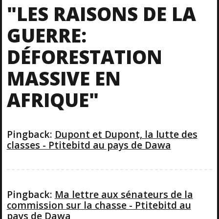
T
P
U
"LES RAISONS DE LA
O
S
N
S
P
GUERRE:
T
O
A
S
DÉFORESTATION
T
V
MASSIVE EN
I
AFRIQUE"
G
Pingback:
Dupont et Dupont, la lutte des
A
classes - Ptitebitd au pays de Dawa
T
I
Pingback:
Ma lettre aux sénateurs de la
commission sur la chasse - Ptitebitd au
O
pays de Dawa